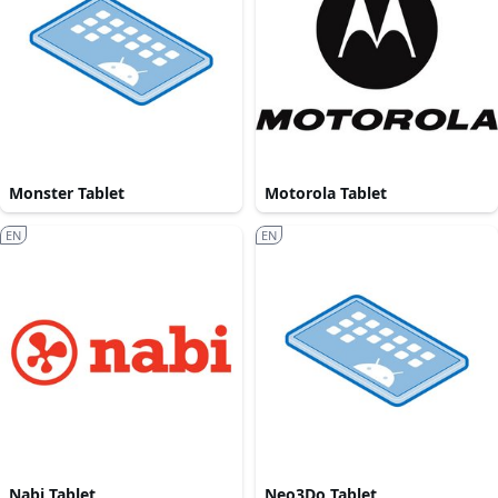
Monster Tablet
Motorola Tablet
EN
EN
Nabi Tablet
Neo3Do Tablet