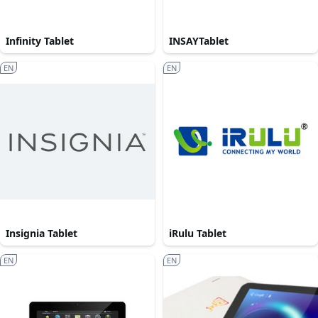
Infinity Tablet
INSAYTablet
EN
EN
Insignia Tablet
iRulu Tablet
EN
EN