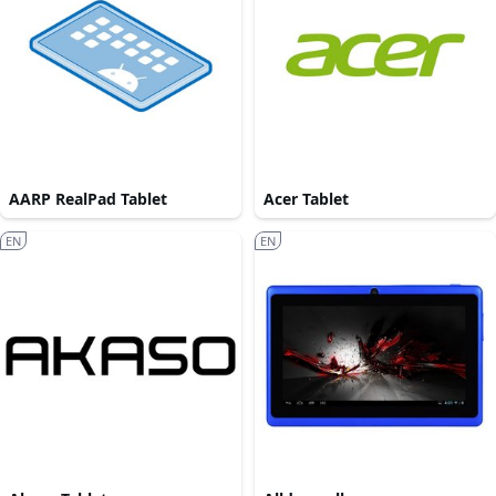
AARP RealPad Tablet
Acer Tablet
EN
EN