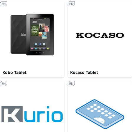
EN
EN
Kobo Tablet
Kocaso Tablet
EN
EN