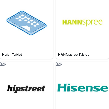
Haier Tablet
HANNspree Tablet
EN
EN