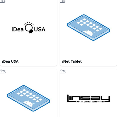
EN
EN
iDea USA
iNet Tablet
EN
EN