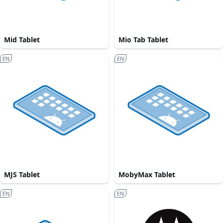
Mid Tablet
Mio Tab Tablet
EN
EN
MJS Tablet
MobyMax Tablet
EN
EN