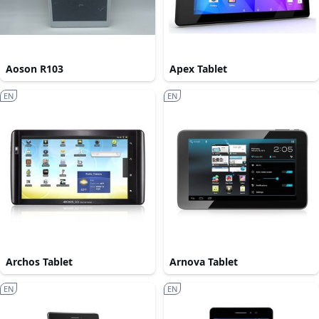
Aoson R103
Apex Tablet
EN
EN
Archos Tablet
Arnova Tablet
EN
EN