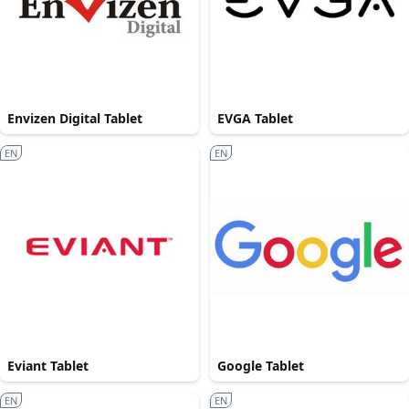
Envizen Digital Tablet
EVGA Tablet
EN
EN
Eviant Tablet
Google Tablet
EN
EN