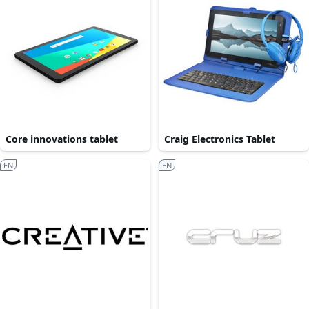
Core innovations tablet
Craig Electronics Tablet
EN
EN