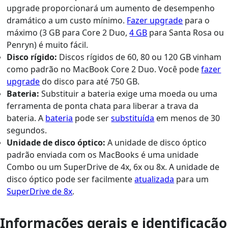
upgrade proporcionará um aumento de desempenho
dramático a um custo mínimo.
Fazer upgrade
para o
máximo (3 GB para Core 2 Duo,
4 GB
para Santa Rosa ou
Penryn) é muito fácil.
Disco rígido:
Discos rígidos de 60, 80 ou 120 GB vinham
como padrão no MacBook Core 2 Duo. Você pode
fazer
upgrade
do disco para até 750 GB.
Bateria:
Substituir a bateria exige uma moeda ou uma
ferramenta de ponta chata para liberar a trava da
bateria. A
bateria
pode ser
substituída
em menos de 30
segundos.
Unidade de disco óptico:
A unidade de disco óptico
padrão enviada com os MacBooks é uma unidade
Combo ou um SuperDrive de 4x, 6x ou 8x. A unidade de
disco óptico pode ser facilmente
atualizada
para um
SuperDrive de 8x
.
Informações gerais e identificação