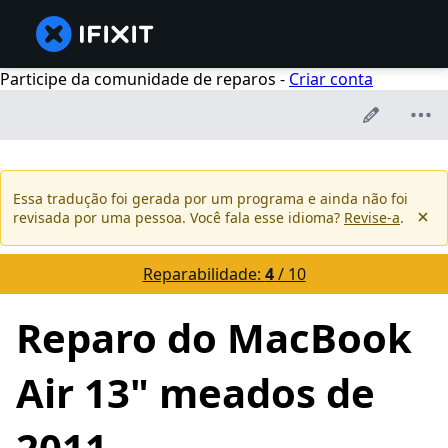
Participe da comunidade de reparos -
Criar conta
Essa tradução foi gerada por um programa e ainda não foi
revisada por uma pessoa. Você fala esse idioma?
Revise-a
.
Reparabilidade:
4
/ 10
Reparo do MacBook
Air 13" meados de
2011