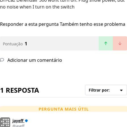
Dri-Eaz Defendair 500 wont turn on. Plug show power, but
no noise when I turn on the switch
Responder a esta pergunta
Também tenho esse problema
1
Pontuação
Adicionar um comentário
1 RESPOSTA
Filtrar por:
PERGUNTA MAIS ÚTIL
jayeff
@jayeff