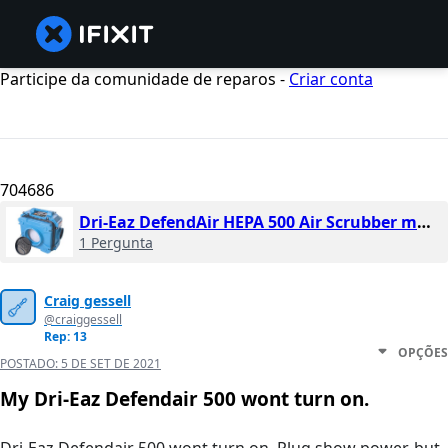
Participe da comunidade de reparos -
Criar conta
704686
Dri-Eaz DefendAir HEPA 500 Air Scrubber model F284 (2012)
1 Pergunta
Craig gessell
@craiggessell
Rep: 13
OPÇÕES
POSTADO:
5 DE SET DE 2021
My Dri-Eaz Defendair 500 wont turn on.