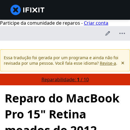
Participe da comunidade de reparos -
Criar conta
Essa tradução foi gerada por um programa e ainda não foi
revisada por uma pessoa. Você fala esse idioma?
Revise-a
.
Reparabilidade:
1
/ 10
Reparo do MacBook
Pro 15" Retina
meados de 2012