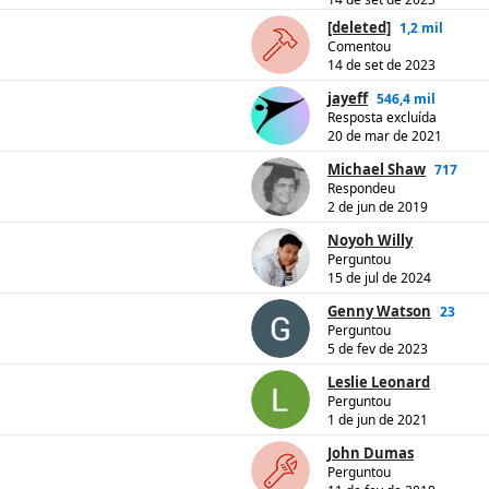
[deleted]
1,2 mil
Comentou
14 de set de 2023
jayeff
546,4 mil
Resposta excluída
20 de mar de 2021
Michael Shaw
717
Respondeu
2 de jun de 2019
Noyoh Willy
Perguntou
15 de jul de 2024
Genny Watson
23
Perguntou
5 de fev de 2023
Leslie Leonard
Perguntou
1 de jun de 2021
John Dumas
Perguntou