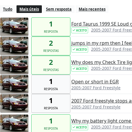
Tudo
Mais úteis
Sem resposta
Mais recentes
1
Ford Taurus 1999 SE Loud g
2005-2007 Ford Free
ACEITO
RESPOSTA
2
jumps in my rpm then I feel
2005-2007 Ford Free
ACEITO
RESPOSTAS
2
Why does my Check Tire lig
2005-2007 Ford Free
ACEITO
RESPOSTAS
1
Open or short in EGR
2005-2007 Ford Freestyle
RESPOSTA
1
2007 Ford freestyle stops a
2005-2007 Ford Freestyle
RESPOSTA
1
Why my battery light come 
2005-2007 Ford Free
ACEITO
RESPOSTA