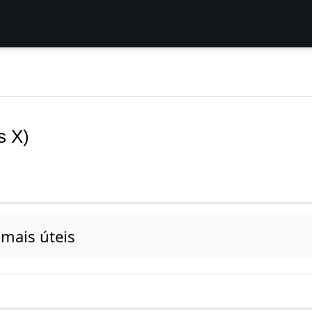
s X)
mais úteis