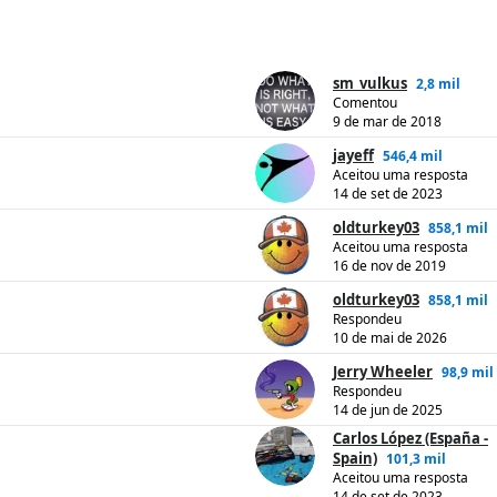
sm_vulkus
2,8 mil
Comentou
9 de mar de 2018
jayeff
546,4 mil
Aceitou uma resposta
14 de set de 2023
oldturkey03
858,1 mil
Aceitou uma resposta
16 de nov de 2019
oldturkey03
858,1 mil
Respondeu
10 de mai de 2026
Jerry Wheeler
98,9 mil
Respondeu
14 de jun de 2025
Carlos López (España -
Spain)
101,3 mil
Aceitou uma resposta
14 de set de 2023