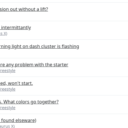
ion out without a lift?
 intermittantly
s X)
rning light on dash cluster is flashing
ere any problem with the starter
reestyle
ed, won't start.
reestyle
s. What colors go together?
reestyle
t found elseware)
aurus X)