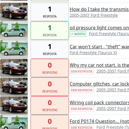
1
How do I take the transmiss
2005-2007 Ford Freestyle
RESPOSTA
1
oil pressure light comes on
Ford Freestyle (Tauru
ACEITO
RESPOSTA
1
Car won't start , "theft" wa
Ford Freestyle (Taurus X)
RESPOSTA
0
Why my car not start. is th
2005-2007 Ford F
SEM RESPOSTA
RESPOSTAS
0
Computer glitches, car lock
2005-2007 Ford F
SEM RESPOSTA
RESPOSTAS
0
Wiring coil pack connector
2005-2007 Ford F
SEM RESPOSTA
RESPOSTAS
0
Ford P0174 Question... (no
Ford Freestyle (T
SEM RESPOSTA
RESPOSTAS