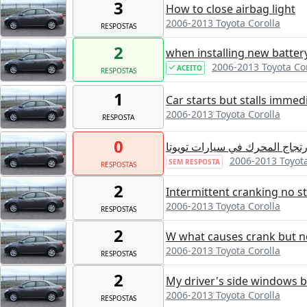
3
How to close airbag light
2006-2013 Toyota Corolla
RESPOSTAS
2
when installing new batter
2006-2013 Toyota Co
ACEITO
RESPOSTAS
1
Car starts but stalls immed
2006-2013 Toyota Corolla
RESPOSTA
0
تجاج المحرك في سيارات تويوتا
2006-2013 Toyota
SEM RESPOSTA
RESPOSTAS
2
Intermittent cranking no st
2006-2013 Toyota Corolla
RESPOSTAS
2
W what causes crank but n
2006-2013 Toyota Corolla
RESPOSTAS
2
My driver's side windows 
2006-2013 Toyota Corolla
RESPOSTAS