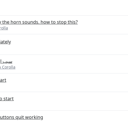
y the horn sounds. how to stop this?
rolla
iately
سبب ار
 Corolla
art
o start
buttons quit working