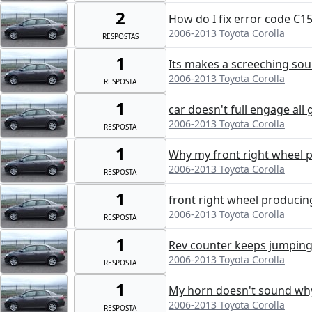
2
How do I fix error code C1
2006-2013 Toyota Corolla
RESPOSTAS
1
Its makes a screeching sou
2006-2013 Toyota Corolla
RESPOSTA
1
car doesn't full engage all 
2006-2013 Toyota Corolla
RESPOSTA
1
Why my front right wheel 
2006-2013 Toyota Corolla
RESPOSTA
1
front right wheel producin
2006-2013 Toyota Corolla
RESPOSTA
1
Rev counter keeps jumpin
2006-2013 Toyota Corolla
RESPOSTA
1
My horn doesn't sound why
2006-2013 Toyota Corolla
RESPOSTA