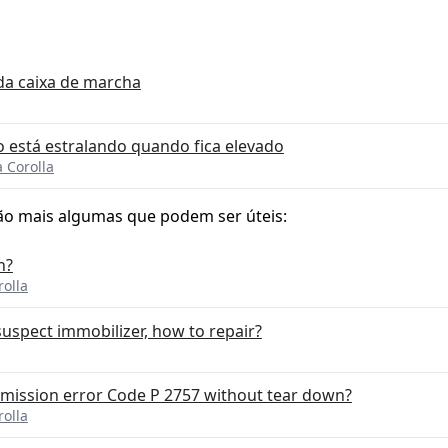
da caixa de marcha
 está estralando quando fica elevado
 Corolla
ão mais algumas que podem ser úteis:
n?
rolla
suspect immobilizer, how to repair?
mission error Code P 2757 without tear down?
rolla