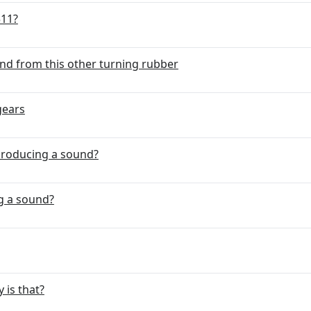
511?
nd from this other turning rubber
gears
producing a sound?
g a sound?
g
 is that?