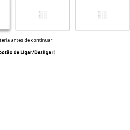
Cancelar
Postar comentário
eria antes de continuar
otão de Ligar/Desligar!