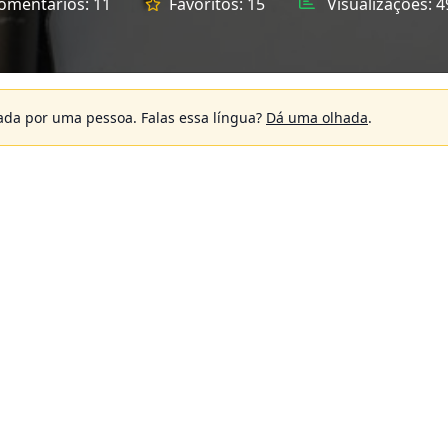
omentários:
11
Favoritos:
15
Visualizações:
4
sada por uma pessoa.
Falas essa língua?
Dá uma olhada
.