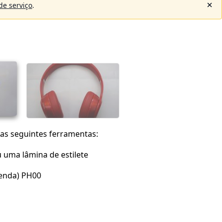
e serviço
.
das seguintes ferramentas:
 uma lâmina de estilete
enda) PH00