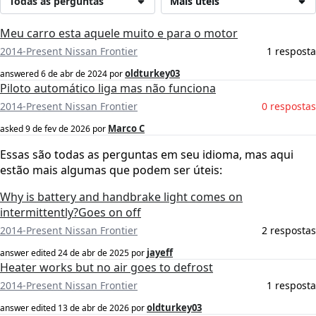
Todas as perguntas
Mais úteis
Meu carro esta aquele muito e para o motor
2014-Present Nissan Frontier
1 resposta
oldturkey03
answered
6 de abr de 2024
por
Piloto automático liga mas não funciona
2014-Present Nissan Frontier
0 respostas
Marco C
asked
9 de fev de 2026
por
Essas são todas as perguntas em seu idioma, mas aqui
estão mais algumas que podem ser úteis:
Why is battery and handbrake light comes on
intermittently?Goes on off
2014-Present Nissan Frontier
2 respostas
jayeff
answer edited
24 de abr de 2025
por
Heater works but no air goes to defrost
2014-Present Nissan Frontier
1 resposta
oldturkey03
answer edited
13 de abr de 2026
por