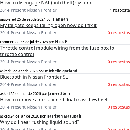
How to disengage NAT (anti theft) system.
2014-Present Nissan Frontier
1 resposta
Hannah
answered
26 de set de 2024
por
My tailgate keeps falling open how do I fix it
2014-Present Nissan Frontier
0 respostas
Nick P
commented
25 de jul de 2026
por
Throttle control module wiring from the fuse box to
throttle control
2014-Present Nissan Frontier
0 respostas
michelle garland
asked
9 de abr de 2026
por
Bluetooth in Nissan Frontier SL
2014-Present Nissan Frontier
0 respostas
James Stein
asked
25 de mar de 2026
por
How to remove a mis aligned dual mass flywheel
2014-Present Nissan Frontier
0 respostas
Harrison Matupah
asked
24 de jan de 2026
por
Why do I hear rushing liquid sound?
2014-Present Nissan Frontier
0 respostas