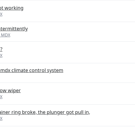
ot working
DX
ntermittently
a MDX
?
DX
 mdx climate control system
dow wiper
DX
iner ring broke, the plunger got pull in,
DX