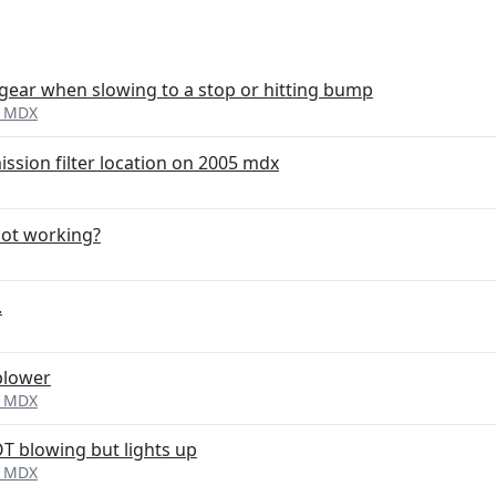
gear when slowing to a stop or hitting bump
a MDX
ission filter location on 2005 mdx
not working?
.
 blower
a MDX
T blowing but lights up
a MDX