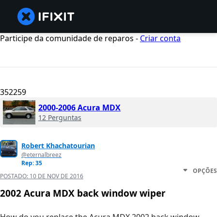
Participe da comunidade de reparos -
Criar conta
352259
2000-2006 Acura MDX
12 Perguntas
Robert Khachatourian
@eternalbreez
Rep: 35
OPÇÕES
POSTADO:
10 DE NOV DE 2016
2002 Acura MDX back window wiper