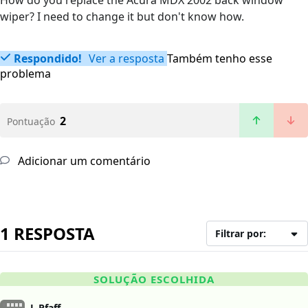
How do you replace the Acura MDX 2002 back window
wiper? I need to change it but don't know how.
Respondido!
Ver a resposta
Também tenho esse
problema
2
Pontuação
Adicionar um comentário
1 RESPOSTA
Filtrar por:
SOLUÇÃO ESCOLHIDA
L Pfaff