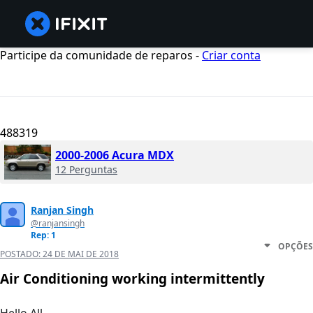
Participe da comunidade de reparos -
Criar conta
488319
2000-2006 Acura MDX
12 Perguntas
Ranjan Singh
@ranjansingh
Rep: 1
OPÇÕES
POSTADO:
24 DE MAI DE 2018
Air Conditioning working intermittently