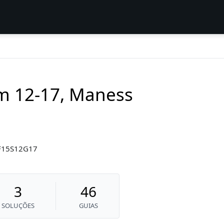
am 12-17, Maness
-F15S12G17
3
46
SOLUÇÕES
GUIAS