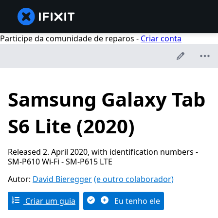
Participe da comunidade de reparos -
Criar conta
Samsung Galaxy Tab
S6 Lite (2020)
Released 2. April 2020, with identification numbers -
SM-P610 Wi-Fi - SM-P615 LTE
Autor:
David Bieregger
(e outro colaborador)
Criar um guia
Eu tenho ele