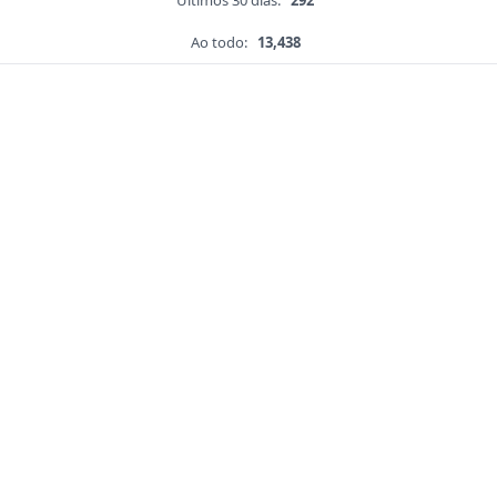
Últimos 30 dias:
292
Ao todo:
13,438