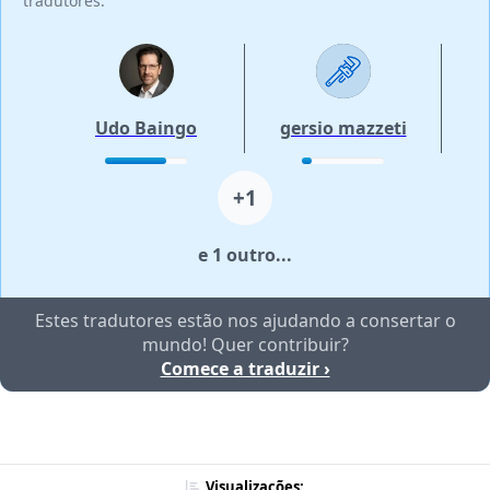
tradutores:
Udo Baingo
gersio mazzeti
+1
e 1 outro...
Estes tradutores estão nos ajudando a consertar o
mundo! Quer contribuir?
Comece a traduzir ›
Visualizações: