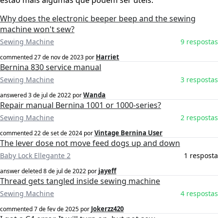
estão mais algumas que podem ser úteis:
Why does the electronic beeper beep and the sewing
machine won't sew?
Sewing Machine
9 respostas
Harriet
commented
27 de nov de 2023
por
Bernina 830 service manual
Sewing Machine
3 respostas
Wanda
answered
3 de jul de 2022
por
Repair manual Bernina 1001 or 1000-series?
Sewing Machine
2 respostas
Vintage Bernina User
commented
22 de set de 2024
por
The lever dose not move feed dogs up and down
Baby Lock Ellegante 2
1 resposta
jayeff
answer deleted
8 de jul de 2022
por
Thread gets tangled inside sewing machine
Sewing Machine
4 respostas
Jokerzz420
commented
7 de fev de 2025
por