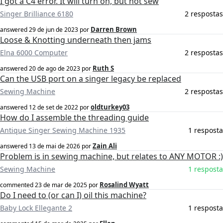
I got a C4 error. It will turn on, but not sew
Singer Brilliance 6180
2 respostas
Darren Brown
answered
29 de jun de 2023
por
Loose & Knotting underneath then jams
Elna 6000 Computer
2 respostas
Ruth S
answered
20 de ago de 2023
por
Can the USB port on a singer legacy be replaced
Sewing Machine
2 respostas
oldturkey03
answered
12 de set de 2022
por
How do I assemble the threading guide
Antique Singer Sewing Machine 1935
1 resposta
Zain Ali
answered
13 de mai de 2026
por
Problem is in sewing machine, but relates to ANY MOTOR :)
Sewing Machine
1 resposta
Rosalind Wyatt
commented
23 de mar de 2025
por
Do I need to (or can I) oil this machine?
Baby Lock Ellegante 2
1 resposta