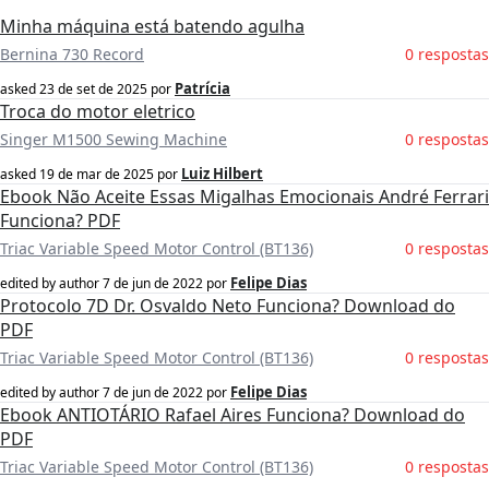
Minha máquina está batendo agulha
Bernina 730 Record
0 respostas
Patrícia
asked
23 de set de 2025
por
Troca do motor eletrico
Singer M1500 Sewing Machine
0 respostas
Luiz Hilbert
asked
19 de mar de 2025
por
Ebook Não Aceite Essas Migalhas Emocionais André Ferrari
Funciona? PDF
Triac Variable Speed Motor Control (BT136)
0 respostas
Felipe Dias
edited by author
7 de jun de 2022
por
Protocolo 7D Dr. Osvaldo Neto Funciona? Download do
PDF
Triac Variable Speed Motor Control (BT136)
0 respostas
Felipe Dias
edited by author
7 de jun de 2022
por
Ebook ANTIOTÁRIO Rafael Aires Funciona? Download do
PDF
Triac Variable Speed Motor Control (BT136)
0 respostas