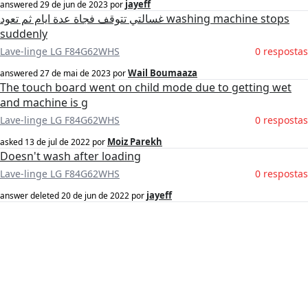
jayeff
answered
29 de jun de 2023
por
غسالتي تتوقف فجاة عدة ايام ثم تعود washing machine stops
suddenly
Lave-linge LG F84G62WHS
0 respostas
Wail Boumaaza
answered
27 de mai de 2023
por
The touch board went on child mode due to getting wet
and machine is g
Lave-linge LG F84G62WHS
0 respostas
Moiz Parekh
asked
13 de jul de 2022
por
Doesn't wash after loading
Lave-linge LG F84G62WHS
0 respostas
jayeff
answer deleted
20 de jun de 2022
por