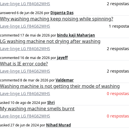
Lave-linge LG F84G62WHS
2 respostas
Diganta Das
answered
6 de jun de 2026
por
Why washing maching keep noising while spinning?
Lave-linge LG F84G62WHS
1 resposta
bindu kaji Maharjan
commented
17 de mai de 2026
por
LG washing machine not drying after washing
Lave-linge LG F84G62WHS
2 respostas
jayeff
commented
16 de mai de 2026
por
What is IE error code?
Lave-linge LG F84G62WHS
2 respostas
Valdemar
commented
8 de mar de 2026
por
Washing machine is not getting their mode of washing
Lave-linge LG F84G62WHS
0 respostas
Shri
asked
10 de ago de 2024
por
My washing machine smells burnt
Lave-linge LG F84G62WHS
0 respostas
Nihad Murad
asked
27 de jun de 2024
por