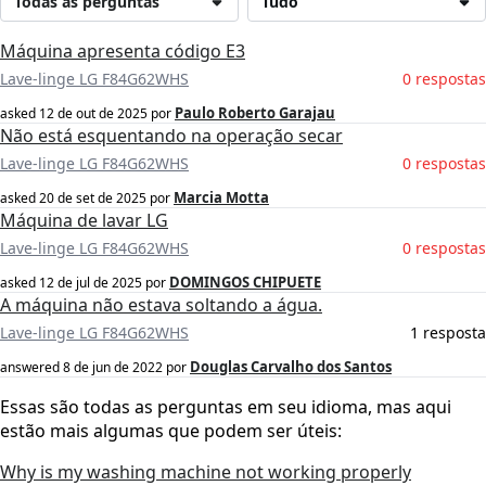
Todas as perguntas
Tudo
Máquina apresenta código E3
Lave-linge LG F84G62WHS
0 respostas
Paulo Roberto Garajau
asked
12 de out de 2025
por
Não está esquentando na operação secar
Lave-linge LG F84G62WHS
0 respostas
Marcia Motta
asked
20 de set de 2025
por
Máquina de lavar LG
Lave-linge LG F84G62WHS
0 respostas
DOMINGOS CHIPUETE
asked
12 de jul de 2025
por
A máquina não estava soltando a água.
Lave-linge LG F84G62WHS
1 resposta
Douglas Carvalho dos Santos
answered
8 de jun de 2022
por
Essas são todas as perguntas em seu idioma, mas aqui
estão mais algumas que podem ser úteis:
Why is my washing machine not working properly