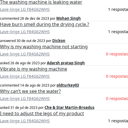
The washing machine is leaking water
Lave-linge LG F84G62WHS
1 resposta
Mohan Singh
commented
28 de dez de 2023
por
Have burn smell during the drying cycle.?
Lave-linge LG F84G62WHS
1 resposta
Dickon
answered
30 de out de 2023
por
Why is my washing machine not starting
Lave-linge LG F84G62WHS
0 respostas
Adarsh pratap Singh
asked
26 de ago de 2023
por
Vibrate is my washing machine
Lave-linge LG F84G62WHS
0 respostas
oldturkey03
commented
14 de ago de 2023
por
Why can’t we see the water?
Lave-linge LG F84G62WHS
0 respostas
Che & Star Martin-Broadus
asked
31 de jul de 2023
por
I need to adjust the legs of my product
Lave-linge LG F84G62WHS
1 resposta