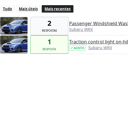
Tudo
Mais úteis
Mais recentes
2
Passenger Windshield Was
Subaru WRX
RESPOSTAS
1
Traction control light on-hil
Subaru WRX
ACEITO
RESPOSTA