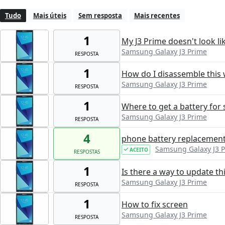
Tudo
Mais úteis
Sem resposta
Mais recentes
1
My J3 Prime doesn't look li
Samsung Galaxy J3 Prime
RESPOSTA
1
How do I disassemble this 
Samsung Galaxy J3 Prime
RESPOSTA
1
Where to get a battery for
Samsung Galaxy J3 Prime
RESPOSTA
4
phone battery replacement s
Samsung Galaxy J3 
ACEITO
RESPOSTAS
1
Is there a way to update thi
Samsung Galaxy J3 Prime
RESPOSTA
1
How to fix screen
Samsung Galaxy J3 Prime
RESPOSTA