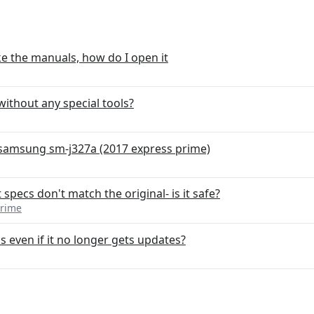
ke the manuals, how do I open it
without any special tools?
 samsung sm-j327a (2017 express prime)
pecs don't match the original- is it safe?
Prime
s even if it no longer gets updates?