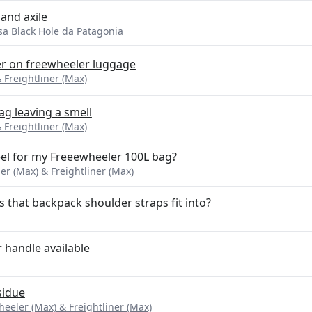
and axile
sa Black Hole da Patagonia
er on freewheeler luggage
 Freightliner (Max)
g leaving a smell
 Freightliner (Max)
el for my Freeewheeler 100L bag?
r (Max) & Freightliner (Max)
s that backpack shoulder straps fit into?
handle available
esidue
eeler (Max) & Freightliner (Max)