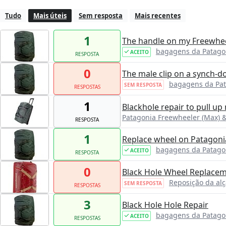
Tudo
Mais úteis
Sem resposta
Mais recentes
1
The handle on my Freewheel
bagagens da Patago
ACEITO
RESPOSTA
0
The male clip on a synch-d
bagagens da Pa
SEM RESPOSTA
RESPOSTAS
1
Blackhole repair to pull u
Patagonia Freewheeler (Max) &
RESPOSTA
1
Replace wheel on Patagoni
bagagens da Patago
ACEITO
RESPOSTA
0
Black Hole Wheel Replace
Reposição da alç
SEM RESPOSTA
RESPOSTAS
3
Black Hole Hole Repair
bagagens da Patago
ACEITO
RESPOSTAS