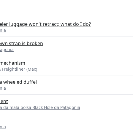
er luggage won't retract; what do I do?
nia
own strap is broken
tagonia
p mechanism
 Freightliner (Max)
a wheeled duffel
nia
ment
a da mala bolsa Black Hole da Patagonia
nia