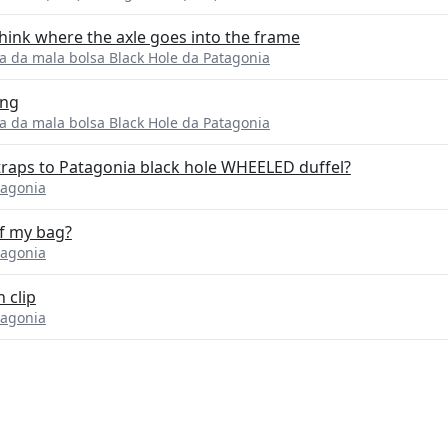
 think where the axle goes into the frame
a da mala bolsa Black Hole da Patagonia
ing
a da mala bolsa Black Hole da Patagonia
traps to Patagonia black hole WHEELED duffel?
tagonia
of my bag?
tagonia
 clip
tagonia