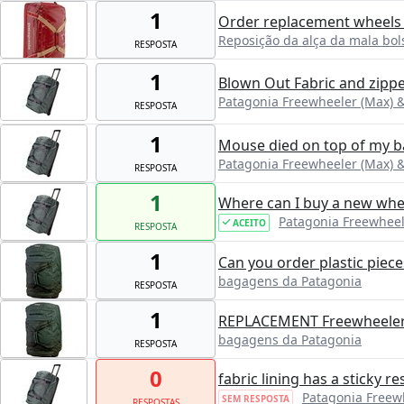
1
Order replacement wheels 
Reposição da alça da mala bol
RESPOSTA
1
Blown Out Fabric and zipp
Patagonia Freewheeler (Max) &
RESPOSTA
1
Mouse died on top of my ba
Patagonia Freewheeler (Max) &
RESPOSTA
1
Where can I buy a new whe
Patagonia Freewheele
ACEITO
RESPOSTA
1
Can you order plastic piece
bagagens da Patagonia
RESPOSTA
1
REPLACEMENT Freewheeler 
bagagens da Patagonia
RESPOSTA
0
fabric lining has a sticky r
Patagonia Freewh
SEM RESPOSTA
RESPOSTAS