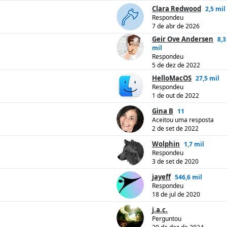
Clara Redwood
2,5 mil
Respondeu
7 de abr de 2026
Geir Ove Andersen
8,3
mil
Respondeu
5 de dez de 2022
HelloMacOS
27,5 mil
Respondeu
1 de out de 2022
Gina B
11
Aceitou uma resposta
2 de set de 2022
Wolphin
1,7 mil
Respondeu
3 de set de 2020
jayeff
546,6 mil
Respondeu
18 de jul de 2020
j.a.c.
Perguntou