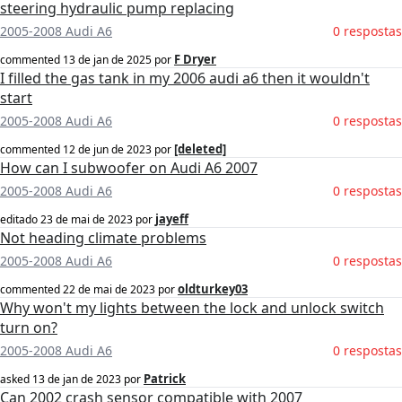
steering hydraulic pump replacing
2005-2008 Audi A6
0 respostas
F Dryer
commented
13 de jan de 2025
por
I filled the gas tank in my 2006 audi a6 then it wouldn't
start
2005-2008 Audi A6
0 respostas
[deleted]
commented
12 de jun de 2023
por
How can I subwoofer on Audi A6 2007
2005-2008 Audi A6
0 respostas
jayeff
editado
23 de mai de 2023
por
Not heading climate problems
2005-2008 Audi A6
0 respostas
oldturkey03
commented
22 de mai de 2023
por
Why won't my lights between the lock and unlock switch
turn on?
2005-2008 Audi A6
0 respostas
Patrick
asked
13 de jan de 2023
por
Can 2002 crash sensor compatible with 2007