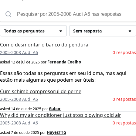
Todas as perguntas
Sem resposta
Como desmontar o banco do pendura
2005-2008 Audi A6
0 respostas
Fernanda Coelho
asked
12 de jul de 2026
por
Essas são todas as perguntas em seu idioma, mas aqui
estão mais algumas que podem ser úteis:
Cum schimb compresorul de perne
2005-2008 Audi A6
0 respostas
Gabor
asked
14 de out de 2025
por
Why did my air conditioner just stop blowing cold air
2005-2008 Audi A6
0 respostas
HayesTTG
asked
7 de out de 2025
por