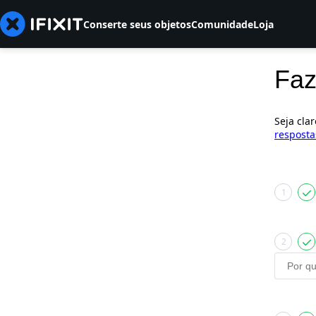
Conserte seus objetos
Comunidade
Loja
Faz
Seja cla
resposta
1
2