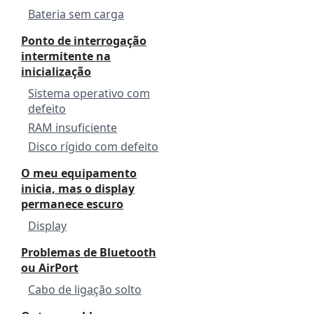
Bateria sem carga
Ponto de interrogação
intermitente na
inicialização
Sistema operativo com
defeito
RAM insuficiente
Disco rígido com defeito
O meu equipamento
inicia, mas o display
permanece escuro
Display
Problemas de Bluetooth
ou AirPort
Cabo de ligação solto