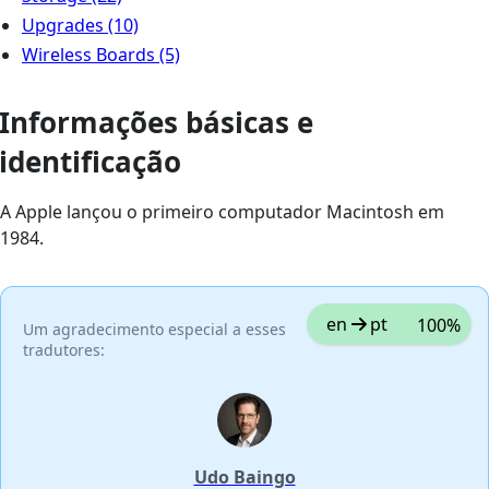
Upgrades
(10)
Wireless Boards
(5)
Informações básicas e
identificação
A Apple lançou o primeiro computador Macintosh em
1984.
en
pt
100%
Um agradecimento especial a esses
tradutores:
Udo Baingo