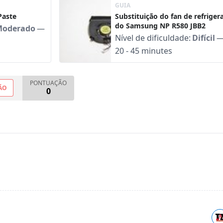
GUIA
Paste
Substituição do fan de refriger
do Samsung NP R580 JBB2
Moderado
—
Nível de dificuldade:
Difícil
20 - 45 minutes
PONTUAÇÃO
ÃO
0