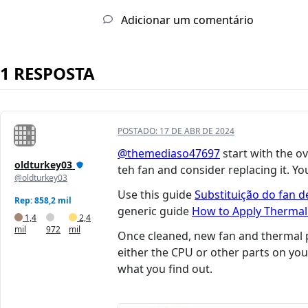
Adicionar um comentário
1 RESPOSTA
POSTADO:
17 DE ABR DE 2024
@themediaso47697
start with the ov
oldturkey03
teh fan and consider replacing it. Yo
@oldturkey03
Use this guide
Substituição do fan 
Rep: 858,2 mil
generic guide
How to Apply Thermal
1,4
2,4
mil
972
mil
Once cleaned, new fan and thermal pa
either the CPU or other parts on you
what you find out.