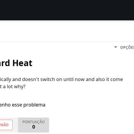
OPÇÕE
rd Heat
ally and doesn't switch on until now and also it come
 a lot why?
enho esse problema
PONTUAÇÃO
NÃO
0