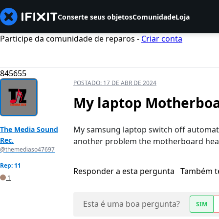
Conserte seus objetos
Comunidade
Loja
Participe da comunidade de reparos -
Criar conta
845655
POSTADO:
17 DE ABR DE 2024
My laptop Motherboa
My samsung laptop switch off automatic
The Media Sound
Rec.
another problem the motherboard heat
@themediaso47697
Rep: 11
Responder a esta pergunta
Também t
1
Esta é uma boa pergunta?
SIM