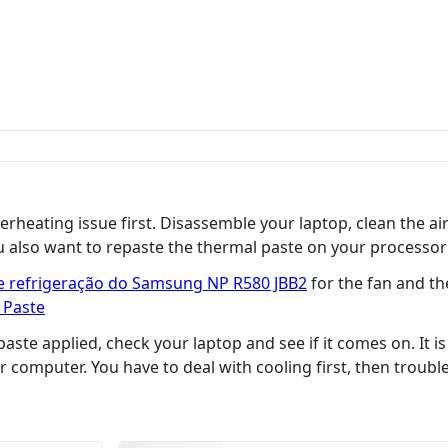
erheating issue first. Disassemble your laptop, clean the a
u also want to repaste the thermal paste on your processor si
de refrigeração do Samsung NP R580 JBB2
for the fan and th
 Paste
ste applied, check your laptop and see if it comes on. It 
r computer. You have to deal with cooling first, then trou