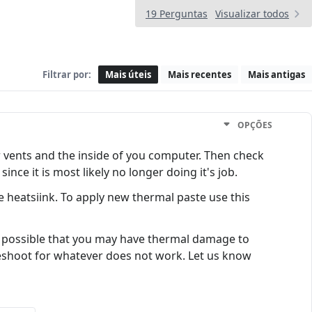
19 Perguntas
Visualizar todos
Filtrar por:
Mais úteis
Mais recentes
Mais antigas
OPÇÕES
ir vents and the inside of you computer. Then check
nce it is most likely no longer doing it's job.
e heatsiink. To apply new thermal paste use this
is possible that you may have thermal damage to
bleshoot for whatever does not work. Let us know