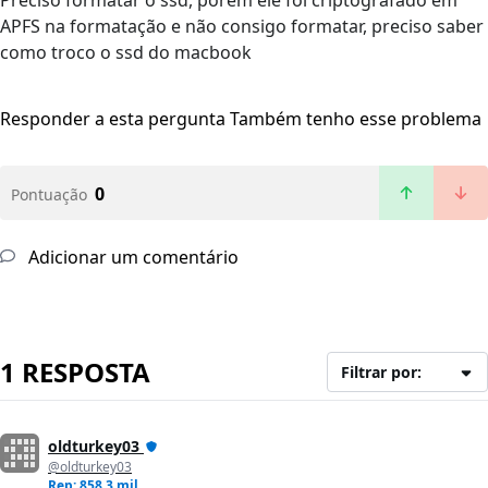
Preciso formatar o ssd, porém ele foi criptografado em
APFS na formatação e não consigo formatar, preciso saber
como troco o ssd do macbook
Responder a esta pergunta
Também tenho esse problema
0
Pontuação
Adicionar um comentário
1 RESPOSTA
Filtrar por:
oldturkey03
@oldturkey03
Rep: 858,3 mil