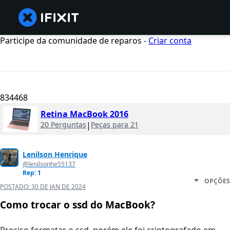
Participe da comunidade de reparos -
Criar conta
834468
Retina MacBook 2016
20 Perguntas
|
Peças para 21
Lenilson Henrique
@lenilsonhe55137
Rep: 1
OPÇÕES
POSTADO:
30 DE JAN DE 2024
Como trocar o ssd do MacBook?