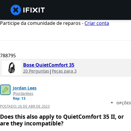
Participe da comunidade de reparos -
Criar conta
788795
Bose QuietComfort 35
20 Perguntas
|
Peças para 3
Jordan Lees
@jordanlees
Rep: 13
OPÇÕES
POSTADO:
26 DE ABR DE 2023
Does this also apply to QuietComfort 35 II, or
are they incompatible?