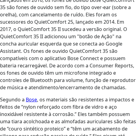
Lançados em 2016, os fones de ouvido Bose QuietComfort
35 são fones de ouvido sem fio, do tipo over-ear (sobre a
orelha), com cancelamento de ruído. Eles foram os
sucessores do QuietComfort 25, lançado em 2014. Em
2017, o QuietComfort 35 II sucedeu a versão original. O
QuietComfort 35 II adicionou um "botão de Ação" na
concha auricular esquerda que se conecta ao Google
Assistant. Os fones de ouvido QuietComfort 35 são
compatíveis com o aplicativo Bose Connect e possuem
bateria recarregável. De acordo com a Consumer Reports,
os fones de ouvido têm um microfone integrado e
controles de Bluetooth para volume, função de reprodutor
de música e atendimento/encerramento de chamadas.
Segundo a
Bose
, os materiais são resistentes a impactos e
feitos de “nylon reforçado com fibra de vidro e aço
inoxidável resistente à corrosão.” Eles também possuem
uma tiara acolchoada e as almofadas auriculares são feitas
de “couro sintético proteico” e “têm um acabamento de