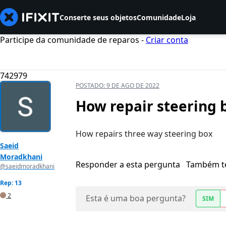
Conserte seus objetos
Comunidade
Loja
Participe da comunidade de reparos -
Criar conta
742979
POSTADO:
9 DE AGO DE 2022
How repair steering 
How repairs three way steering box
Saeid
Moradkhani
Responder a esta pergunta
Também t
@saeidmoradkhani
Rep: 13
2
Esta é uma boa pergunta?
SIM