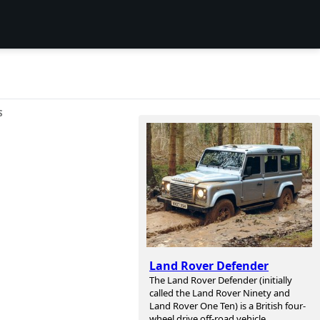
S
Land Rover Defender
The Land Rover Defender (initially
called the Land Rover Ninety and
Land Rover One Ten) is a British four-
wheel drive off-road vehicle