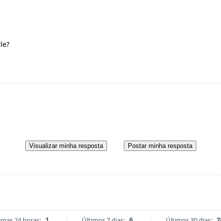
le?
Visualizar minha resposta
Postar minha resposta
imas 24 horas:
1
Últimos 7 dias:
6
Últimos 30 dias:
2