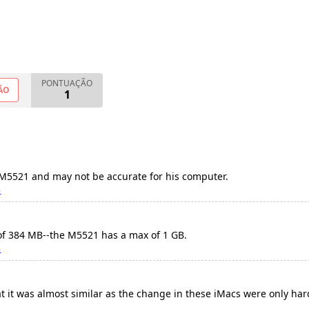
PONTUAÇÃO
ÃO
1
a M5521 and may not be accurate for his computer.
3
f 384 MB--the M5521 has a max of 1 GB.
3
at it was almost similar as the change in these iMacs were only h