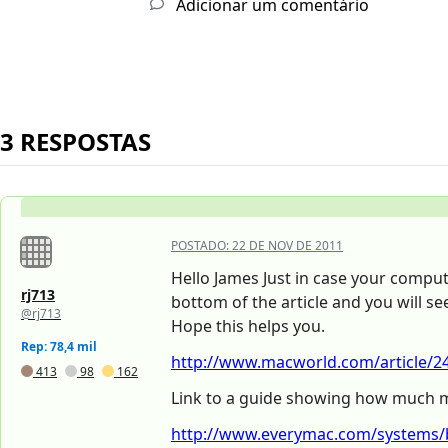
Adicionar um comentário
3 RESPOSTAS
POSTADO:
22 DE NOV DE 2011
Hello James Just in case your comput
rj713
bottom of the article and you will se
@rj713
Hope this helps you.
Rep: 78,4 mil
http://www.macworld.com/article/24
413
98
162
Link to a guide showing how much 
http://www.everymac.com/systems/b