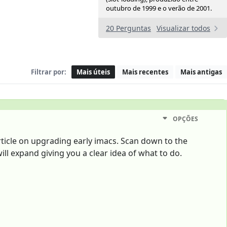
outubro de 1999 e o verão de 2001.
20 Perguntas
Visualizar todos
Filtrar por:
Mais úteis
Mais recentes
Mais antigas
OPÇÕES
rticle on upgrading early imacs. Scan down to the
will expand giving you a clear idea of what to do.