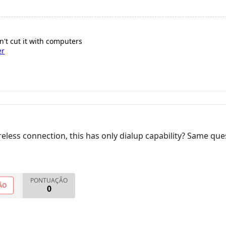
sn't cut it with computers
er
eless connection, this has only dialup capability? Same ques
PONTUAÇÃO
ÃO
0