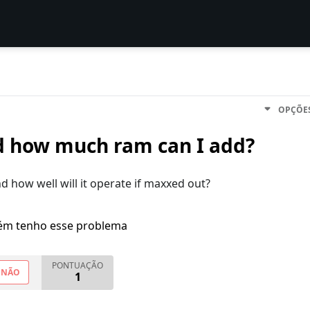
OPÇÕE
d how much ram can I add?
how well will it operate if maxxed out?
m tenho esse problema
PONTUAÇÃO
NÃO
1