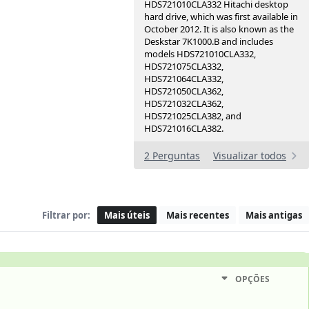
HDS721010CLA332 Hitachi desktop
hard drive, which was first available in
October 2012. It is also known as the
Deskstar 7K1000.B and includes
models HDS721010CLA332,
HDS721075CLA332,
HDS721064CLA332,
HDS721050CLA362,
HDS721032CLA362,
HDS721025CLA382, and
HDS721016CLA382.
2 Perguntas
Visualizar todos
Filtrar por:
Mais úteis
Mais recentes
Mais antigas
OPÇÕES