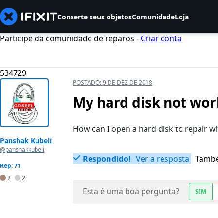
Conserte seus objetos
Comunidade
Loja
Participe da comunidade de reparos -
Criar conta
534729
POSTADO:
9 DE DEZ DE 2018
My hard disk not wor
How can I open a hard disk to repair 
Panshak Kubeli
@panshakkubeli
Respondido!
Ver a resposta
També
Rep: 71
2
2
Esta é uma boa pergunta?
SIM