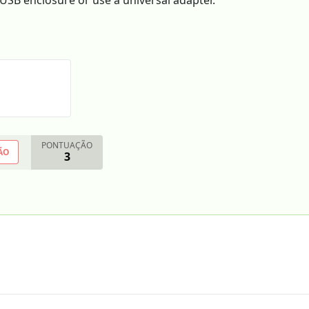
o USB enclosure or use a universal adapter.
PONTUAÇÃO
ÃO
3