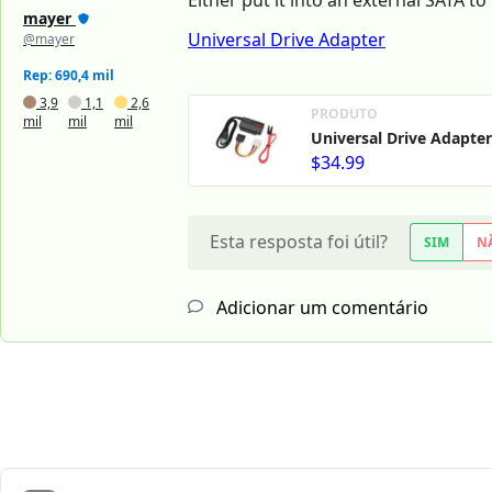
Either put it into an external SATA t
mayer
Universal Drive Adapter
@mayer
Rep: 690,4 mil
3,9
1,1
2,6
PRODUTO
mil
mil
mil
Universal Drive Adapter
$34.99
Esta resposta foi útil?
SIM
N
Adicionar um comentário