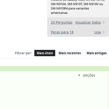
SM-N910A, SM-N910T, SM-N910V ou
SM-N910R4 para variantes
americanas.
20 Perguntas
Visualizar todos
Peças para 18
Loja
Filtrar por:
Mais úteis
Mais recentes
Mais antigas
OPÇÕES