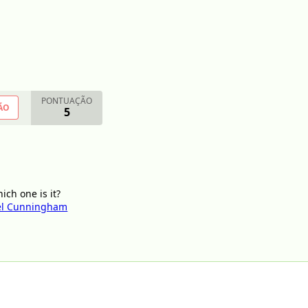
PONTUAÇÃO
ÃO
5
ich one is it?
el Cunningham