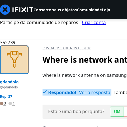
Conserte seus objetos
Comunidade
Loja
Participe da comunidade de reparos -
Criar conta
352739
POSTADO:
13 DE NOV DE 2016
Where is network an
where is network antenna on samsung
gdandolo
@gdandolo
Respondido!
Ver a resposta
També
Rep: 37
2
1
Esta é uma boa pergunta?
SIM