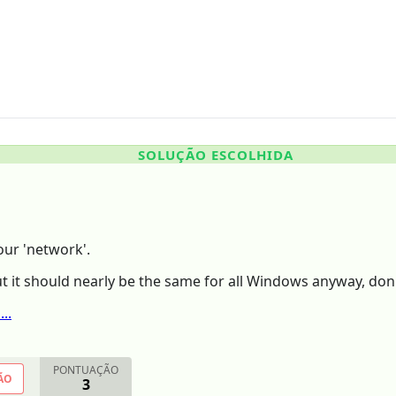
SOLUÇÃO ESCOLHIDA
our 'network'.
ut it should nearly be the same for all Windows anyway, do
..
PONTUAÇÃO
ÃO
3