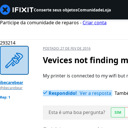
Conserte seus objetos
Comunidade
Loja
Participe da comunidade de reparos -
Criar conta
293214
POSTADO:
27 DE FEV DE 2016
Vevices not finding m
My printer is connected to my wifi but n
ibecarebear
@ibecarebear
Respondido!
Ver a resposta
També
Rep: 1
Esta é uma boa pergunta?
SIM