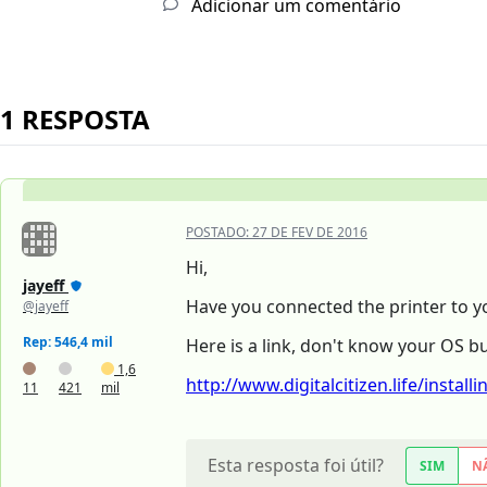
Adicionar um comentário
1 RESPOSTA
POSTADO:
27 DE FEV DE 2016
Hi,
jayeff
Have you connected the printer to y
@jayeff
Rep: 546,4 mil
Here is a link, don't know your OS b
1,6
http://www.digitalcitizen.life/installin.
11
421
mil
Esta resposta foi útil?
SIM
N