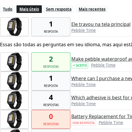
Tudo
Mais úteis
Sem resposta
Mais recentes
1
Ele travou na tela principal
Pebble Time
RESPOSTA
Essas são todas as perguntas em seu idioma, mas aqui est
2
Make pebble waterproof a
Pebble Time
ACEITO
RESPOSTAS
1
Where can I purchase a ne
Pebble Time
RESPOSTA
4
Which adhesive is best for
Pebble Time
RESPOSTAS
0
Battery Replacement for T
Pebble Time
SEM RESPOSTA
RESPOSTAS