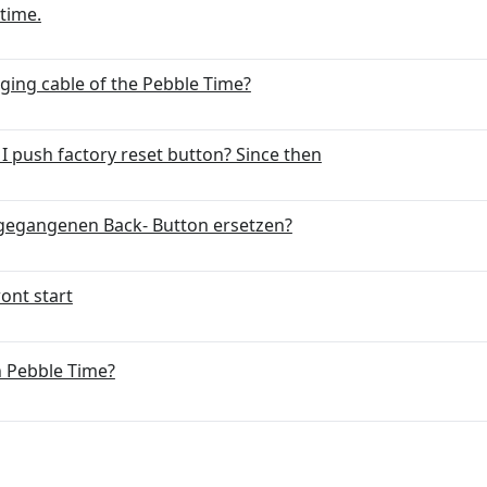
 time.
ging cable of the Pebble Time?
y I push factory reset button? Since then
 gegangenen Back- Button ersetzen?
wont start
n Pebble Time?