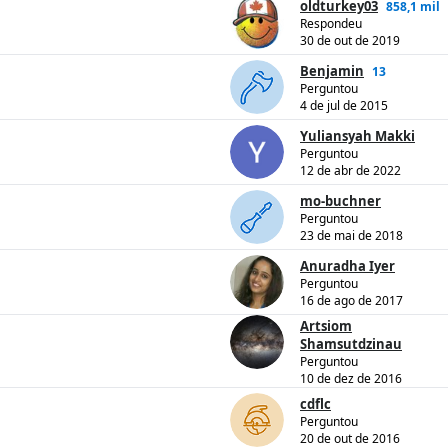
oldturkey03
858,1 mil
Respondeu
30 de out de 2019
Benjamin
13
Perguntou
4 de jul de 2015
Yuliansyah Makki
Perguntou
12 de abr de 2022
mo-buchner
Perguntou
23 de mai de 2018
Anuradha Iyer
Perguntou
16 de ago de 2017
Artsiom
Shamsutdzinau
Perguntou
10 de dez de 2016
cdflc
Perguntou
20 de out de 2016