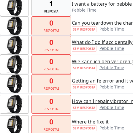
1
I want a battery for pebble
Pebble Time
RESPOSTA
0
Can you teardown the char
Pebble Time
SEM RESPOSTA
RESPOSTAS
0
What do I do if accidentall
Pebble Time
SEM RESPOSTA
RESPOSTAS
0
Wie kann ich den verloren
Pebble Time
SEM RESPOSTA
RESPOSTAS
0
Getting an fe error and it 
Pebble Time
SEM RESPOSTA
RESPOSTAS
0
How can I repair vibrator i
Pebble Time
SEM RESPOSTA
RESPOSTAS
0
Where the fixe it
Pebble Time
SEM RESPOSTA
RESPOSTAS