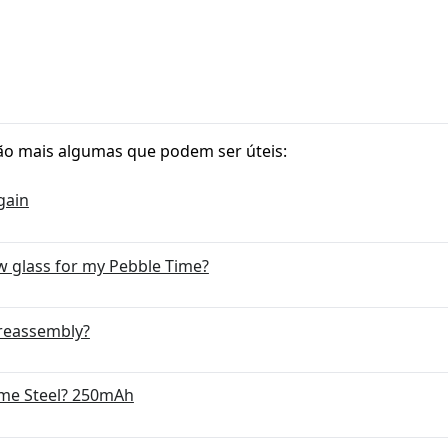
ão mais algumas que podem ser úteis:
gain
w glass for my Pebble Time?
 reassembly?
ime Steel? 250mAh