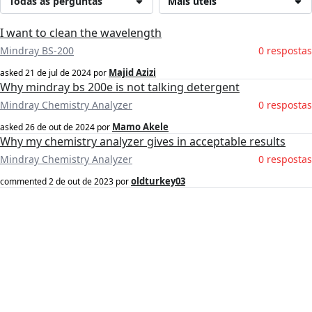
Todas as perguntas
Mais úteis
I want to clean the wavelength
Mindray BS-200
0 respostas
Majid Azizi
asked
21 de jul de 2024
por
Why mindray bs 200e is not talking detergent
Mindray Chemistry Analyzer
0 respostas
Mamo Akele
asked
26 de out de 2024
por
Why my chemistry analyzer gives in acceptable results
Mindray Chemistry Analyzer
0 respostas
oldturkey03
commented
2 de out de 2023
por