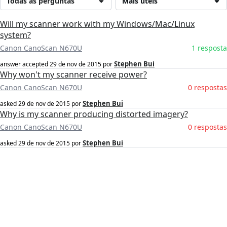
Todas as perguntas
Mais úteis
Will my scanner work with my Windows/Mac/Linux
system?
Canon CanoScan N670U
1 resposta
Stephen Bui
answer accepted
29 de nov de 2015
por
Why won't my scanner receive power?
Canon CanoScan N670U
0 respostas
Stephen Bui
asked
29 de nov de 2015
por
Why is my scanner producing distorted imagery?
Canon CanoScan N670U
0 respostas
Stephen Bui
asked
29 de nov de 2015
por