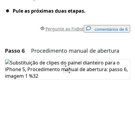
Pule as próximas duas etapas.
Pergunte ao FixBot
comentários de 6
Passo 6
Procedimento manual de abertura
Adicionar um comentário
Comentar
Cancelar
Postar comentário