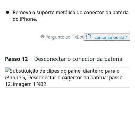
Remova o suporte metálico do conector da bateria
do iPhone.
Pergunte ao FixBot
comentários de 4
Passo 12
Desconectar o conector da bateria
Adicionar um comentário
Comentar
Cancelar
Postar comentário