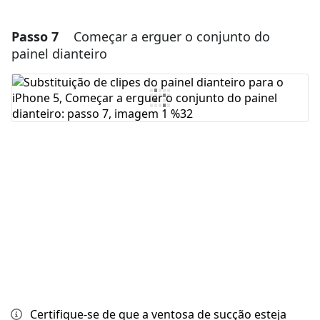
Passo 7
Começar a erguer o conjunto do
Adicionar um comentário
painel dianteiro
Comentar
Cancelar
Postar comentário
Certifique-se de que a ventosa de sucção esteja