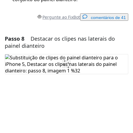
Pergunte ao FixBot
comentários de 41
Passo 8
Destacar os clipes nas laterais do
Adicionar um comentário
painel dianteiro
Comentar
Cancelar
Postar comentário