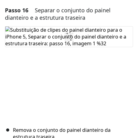
Passo 16
Separar o conjunto do painel
Adicionar um comentário
dianteiro e a estrutura traseira
Comentar
Cancelar
Postar comentário
Remova o conjunto do painel dianteiro da
estrutura traseira.