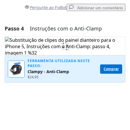
Pergunte ao FixBot
Adicionar um comentário
Passo 4
Instruções com o Anti-Clamp
Adicionar um comentário
Comentar
FERRAMENTA UTILIZADA NESTE
PASSO:
Cancelar
Postar comentário
Comprar
Clampy - Anti-Clamp
$24.95