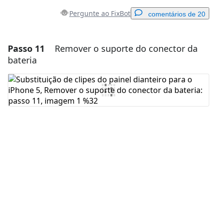
Pergunte ao FixBot
comentários de 20
Passo 11
Remover o suporte do conector da
Adicionar um comentário
bateria
Comentar
Cancelar
Postar comentário