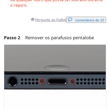
o reparo.
Pergunte ao FixBot
comentários de 10
Passo 2
Remover os parafusos pentalobe
Adicionar um comentário
Comentar
Cancelar
Postar comentário