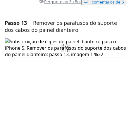
Pergunte ao FixBot
comentários de 6
Passo 13
Remover os parafusos do suporte
Adicionar um comentário
dos cabos do painel dianteiro
Comentar
Cancelar
Postar comentário