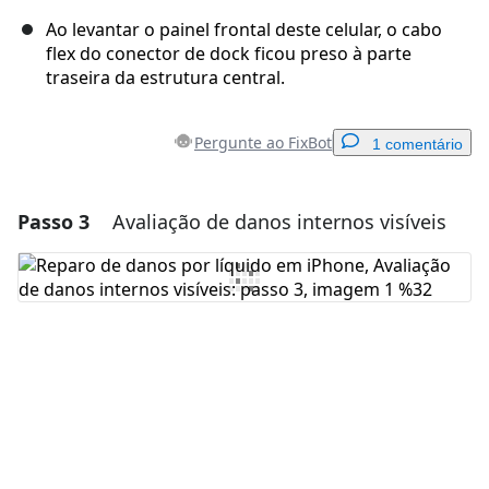
Ao levantar o painel frontal deste celular, o cabo
flex do conector de dock ficou preso à parte
traseira da estrutura central.
Pergunte ao FixBot
1 comentário
Passo 3
Avaliação de danos internos visíveis
Adicionar um comentário
Comentar
Cancelar
Postar comentário