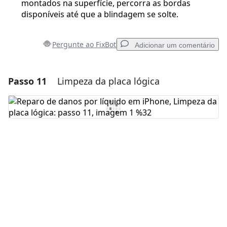
montados na superfície, percorra as bordas
disponíveis até que a blindagem se solte.
Pergunte ao FixBot
Adicionar um comentário
Passo 11
Limpeza da placa lógica
Adicionar um comentário
Comentar
Cancelar
Postar comentário