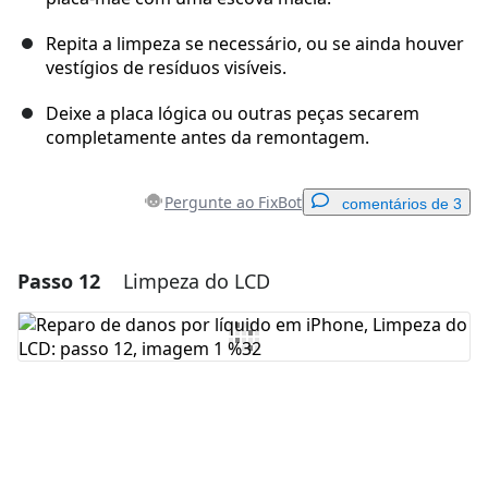
Repita a limpeza se necessário, ou se ainda houver
vestígios de resíduos visíveis.
Deixe a placa lógica ou outras peças secarem
completamente antes da remontagem.
Pergunte ao FixBot
comentários de 3
Passo 12
Limpeza do LCD
Adicionar um comentário
Comentar
Cancelar
Postar comentário