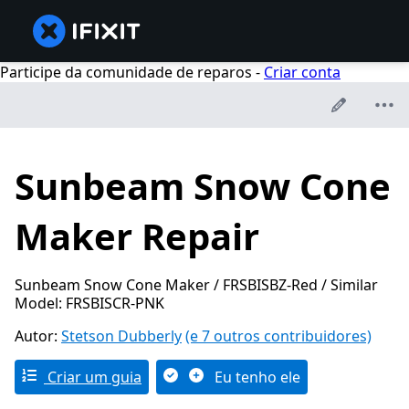
Participe da comunidade de reparos -
Criar conta
Sunbeam Snow Cone
Maker Repair
Sunbeam Snow Cone Maker / FRSBISBZ-Red / Similar
Model: FRSBISCR-PNK
Autor:
Stetson Dubberly
(e 7 outros contribuidores)
Criar um guia
Eu tenho ele