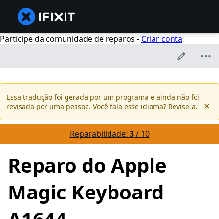
Participe da comunidade de reparos -
Criar conta
Essa tradução foi gerada por um programa e ainda não foi
revisada por uma pessoa. Você fala esse idioma?
Revise-a
.
Reparabilidade:
3
/ 10
Reparo do Apple
Magic Keyboard
A1644