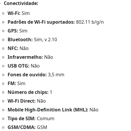
Conectividade:
Wi-Fi:
Sim
Padrões de Wi-Fi suportados:
802.11 b/g/n
GPS:
Sim
Bluetooth:
Sim, v 2.10
NFC:
Não
Infravermelho:
Não
USB OTG:
Não
Fones de ouvido:
3,5 mm
FM:
Sim
Número de chips:
1
Wi-Fi Direct:
Não
Mobile High-Definition Link (MHL):
Não
Tipo de SIM:
Comum
GSM/CDMA:
GSM