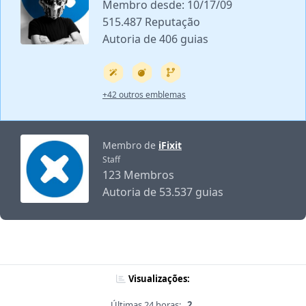
Membro desde: 10/17/09
515.487 Reputação
Autoria de 406 guias
+42 outros emblemas
Membro de
iFixit
Staff
123 Membros
Autoria de 53.537 guias
Visualizações:
Últimas 24 horas:
2