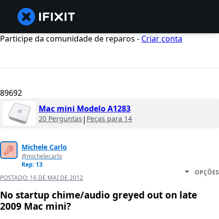
Participe da comunidade de reparos -
Criar conta
89692
Mac mini Modelo A1283
20 Perguntas
|
Peças para 14
Michele Carlo
@michelecarlo
Rep: 13
OPÇÕES
POSTADO:
16 DE MAI DE 2012
No startup chime/audio greyed out on late
2009 Mac mini?