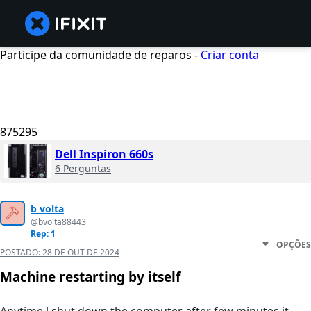
Participe da comunidade de reparos -
Criar conta
875295
Dell Inspiron 660s
6 Perguntas
b volta
@bvolta88443
Rep: 1
OPÇÕES
POSTADO:
28 DE OUT DE 2024
Machine restarting by itself