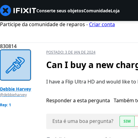
Conserte seus objetos
Comunidade
Loja
Participe da comunidade de reparos -
Criar conta
830814
POSTADO:
3 DE JAN DE 2024
Can I buy a new char
I have a Flip Ultra HD and would like t
Debbie Harvey
@debbieharvey
Responder a esta pergunta
Também t
Rep: 1
Esta é uma boa pergunta?
SIM