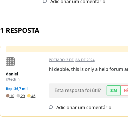
Adicionar um comentário
1 RESPOSTA
POSTADO:
3 DE JAN DE 2024
hi debbie, this is only a help forum 
daniel
@tech_ni
Rep: 36,7 mil
Esta resposta foi útil?
SIM
N
10
29
46
Adicionar um comentário