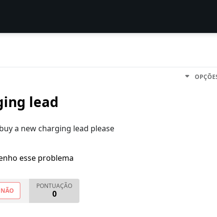
OPÇÕE
ging lead
o buy a new charging lead please
enho esse problema
PONTUAÇÃO
NÃO
0