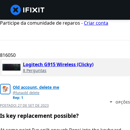
Participe da comunidade de reparos -
Criar conta
816050
Logitech G915 Wireless (Clicky)
8 Perguntas
Old account, delete me
@lunaold_delete
Rep: 1
OPÇÕES
POSTADO:
27 DE SET DE 2023
Is key replacement possible?