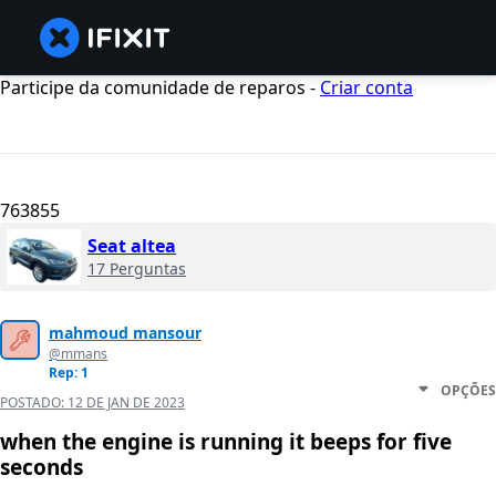
Participe da comunidade de reparos -
Criar conta
763855
Seat altea
17 Perguntas
mahmoud mansour
@mmans
Rep: 1
OPÇÕES
POSTADO:
12 DE JAN DE 2023
when the engine is running it beeps for five
seconds