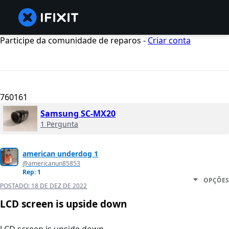
Participe da comunidade de reparos -
Criar conta
760161
Samsung SC-MX20
1 Pergunta
american underdog 1
@americanun85853
Rep: 1
OPÇÕES
POSTADO:
18 DE DEZ DE 2022
LCD screen is upside down