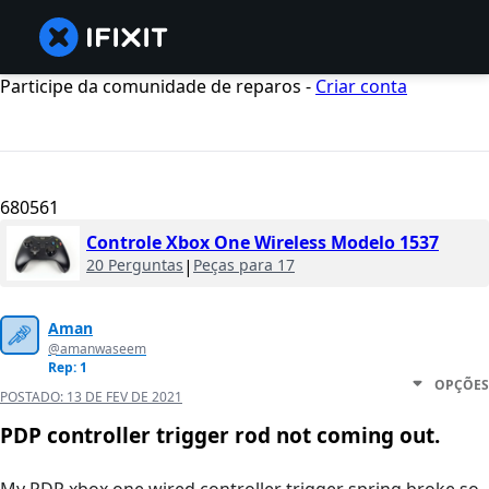
Participe da comunidade de reparos -
Criar conta
680561
Controle Xbox One Wireless Modelo 1537
20 Perguntas
|
Peças para 17
Aman
@amanwaseem
Rep: 1
OPÇÕES
POSTADO:
13 DE FEV DE 2021
PDP controller trigger rod not coming out.