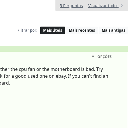
5 Perguntas
Visualizar todos
Filtrar por:
Mais úteis
Mais recentes
Mais antigas
OPÇÕES
ither the cpu fan or the motherboard is bad. Try
ok for a good used one on ebay. If you can't find an
oard.