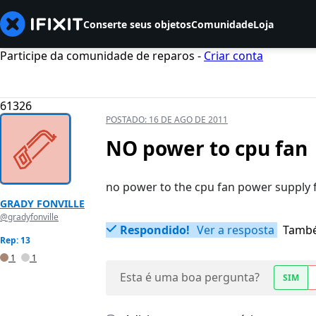
Conserte seus objetos
Comunidade
Loja
Participe da comunidade de reparos -
Criar conta
61326
POSTADO:
16 DE AGO DE 2011
NO power to cpu fan
no power to the cpu fan power supply 
GRADY FONVILLE
@gradyfonville
Respondido!
Ver a resposta
També
Rep: 13
1
1
Esta é uma boa pergunta?
SIM