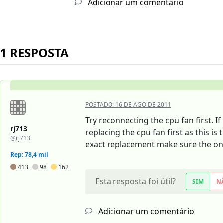
Adicionar um comentário
1 RESPOSTA
POSTADO:
16 DE AGO DE 2011
Try reconnecting the cpu fan first. 
rj713
replacing the cpu fan first as this i
@rj713
exact replacement make sure the on
Rep: 78,4 mil
413
98
162
Esta resposta foi útil?
SIM
N
Adicionar um comentário